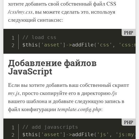
хотите добавить свой собственный файл CSS
/css/my.css
, вы можете сделать это, используя
следующий синтаксис:
PHP
// load css
$this
[
'asset'
]
-
>
addFile
(
'css'
,
'css:m
Добавление файлов
JavaScript
Если вы хотите добавить ваш собственный скрипт
my.js
, просто скопируйте его в директорию
/js
вашего шаблона и добавьте следующую запись в
файл конфигурации
template.config.php
:
PHP
// add javascripts
$this
[
'asset'
]
-
>
addFile
(
'js'
,
'js:my.