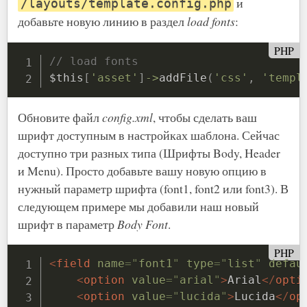
и
/layouts/template.config.php
добавьте новую линию в раздел
load fonts
:
PHP
// load fonts
$this
[
'asset'
]
-
>
addFile
(
'css'
,
'templ
Обновите файл
config.xml
, чтобы сделать ваш
шрифт доступным в настройках шаблона. Сейчас
доступно три разных типа (Шрифты Body, Header
и Menu). Просто добавьте вашу новую опцию в
нужный параметр шрифта (font1, font2 или font3). В
следующем примере мы добавили наш новый
шрифт в параметр
Body Font
.
PHP
<
field
name
=
"
font1
"
type
=
"
list
"
defau
<
option
value
=
"
arial
"
>
Arial
</
opti
<
option
value
=
"
lucida
"
>
Lucida
</
op