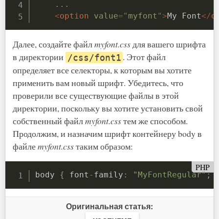
.
.
.
<
option
value
=
"
myfont
"
>
My Font
</
o
Далее, создайте файл
myfont.css
для вашего шрифта
в директории
. Этот файл
/css/font1
определяет все селекторы, к которым вы хотите
применить вам новый шрифт. Убедитесь, что
проверили все существующие файлы в этой
директории, поскольку вы хотите установить свой
собственный файл
myfont.css
тем же способом.
Продолжим, и назначим шрифт контейнеру body в
файле
myfont.css
таким образом:
PHP
body 
{
 font
-
family
:
"MyFontRegular"
;
Оригинальная статья: