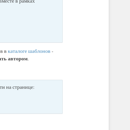
вместе в рамках
ов в
каталоге шаблонов
-
ать автором
.
и на странице: