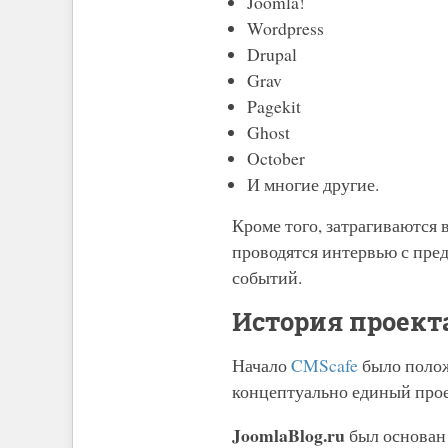
Joomla!
Wordpress
Drupal
Grav
Pagekit
Ghost
October
И многие другие.
Кроме того, затрагиваются
проводятся интервью с пре
событий.
История проект
Начало
CMScafe
было полож
концептуально единый проек
JoomlaBlog.ru
был основан 