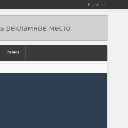
English info
Разное