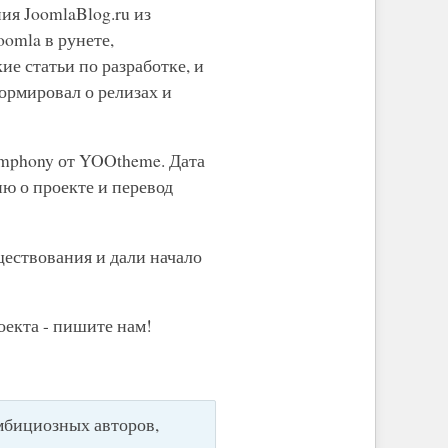
ия JoomlaBlog.ru из
omla в рунете,
е статьи по разработке, и
ормировал о релизах и
ymphony от YOOtheme. Дата
ию о проекте и перевод
ществования и дали начало
оекта - пишите нам!
мбициозных авторов,