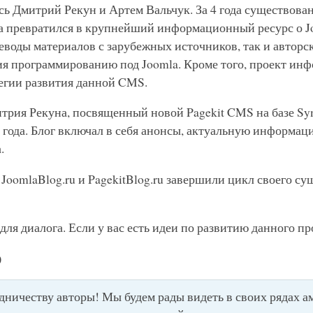
ь Дмитрий Рекун и Артем Вальчук. За 4 года существован
га превратился в крупнейший информационный ресурс о Jo
воды материалов с зарубежных источников, так и авторски
ия программированию под Joomla. Кроме того, проект инф
егии развития данной CMS.
итрия Рекуна, посвященный новой Pagekit CMS на базе S
4 года. Блог включал в себя анонсы, актуальную информац
.
 JoomlaBlog.ru и PagekitBlog.ru завершили цикл своего су
ля диалога. Если у вас есть идеи по развитию данного пр
о
дничеству авторы! Мы будем рады видеть в своих рядах а