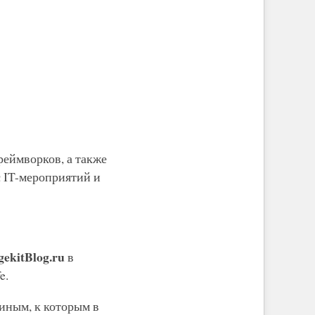
реймворков, а также
 IT-мероприятий и
gekitBlog.ru
в
e.
иным, к которым в