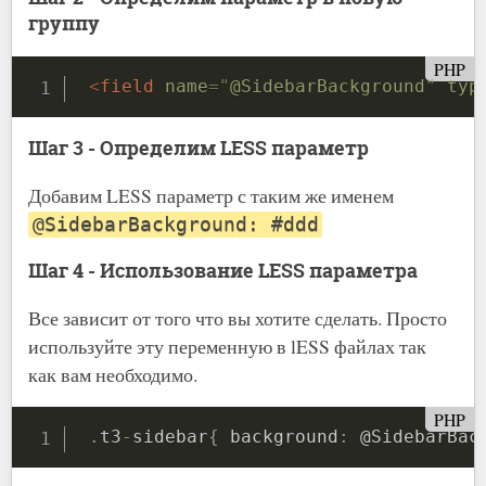
группу
PHP
<
field
name
=
"
@SidebarBackground
"
typ
Шаг 3 - Определим LESS параметр
Добавим LESS параметр с таким же именем
@SidebarBackground: #ddd
Шаг 4 - Использование LESS параметра
Все зависит от того что вы хотите сделать. Просто
используйте эту переменную в lESS файлах так
как вам необходимо.
PHP
.
t3
-
sidebar
{
 background
:
 @SidebarBac