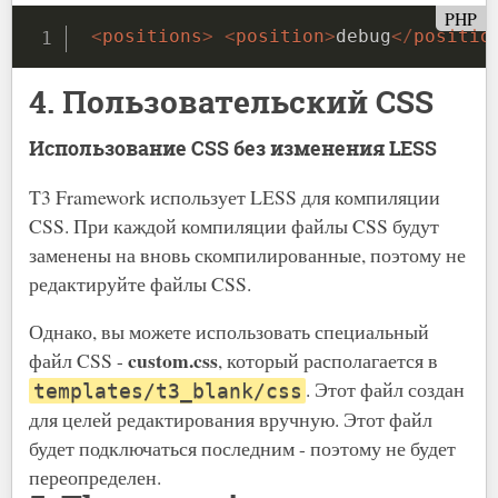
PHP
<
positions
>
<
position
>
debug
</
positio
4. Пользовательский CSS
Использование CSS без изменения LESS
T3 Framework использует LESS для компиляции
CSS. При каждой компиляции файлы CSS будут
заменены на вновь скомпилированные, поэтому не
редактируйте файлы CSS.
Однако, вы можете использовать специальный
custom.css
файл CSS -
, который располагается в
. Этот файл создан
templates/t3_blank/css
для целей редактирования вручную. Этот файл
будет подключаться последним - поэтому не будет
переопределен.