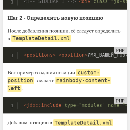
<!-- SIDEBAR 1 -->
<
div
class
=
"
ja-si
Шаг 2 - Определить новую позицию
После добавления позиции, её следует определить
в
TemplateDetail.xml
PHP
<
positions
>
<
position
>
ИМЯ_ВАШЕЙ_ПОЗИ
Вот пример создания позиции
custom-
в макете
position
mainbody-content-
:
left
PHP
<
jdoc:
include
type
=
"
modules
"
name
=
"
<
Добавим позицию в
TemplateDetail.xml