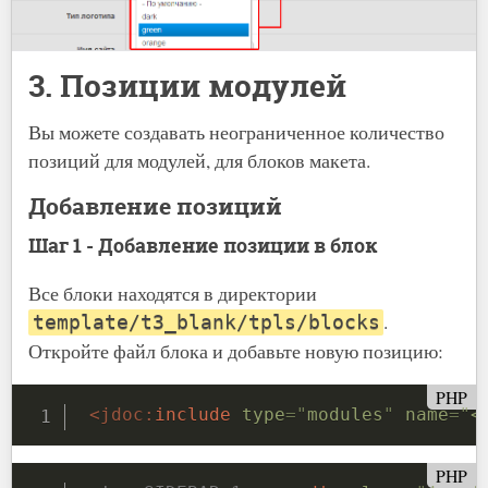
3. Позиции модулей
Вы можете создавать неограниченное количество
позиций для модулей, для блоков макета.
Добавление позиций
Шаг 1 - Добавление позиции в блок
Все блоки находятся в директории
.
template/t3_blank/tpls/blocks
Откройте файл блока и добавьте новую позицию:
PHP
<
jdoc:
include
type
=
"
modules
"
name
=
"
<
PHP