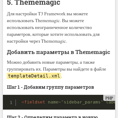
5. Thememagic
Для настройки T3 Framework вы можете
использовать Thememagic. Вы можете
использовать неограниченное количество
параметров, которые хотите использовать для
настройки через Thememagic.
Добавить параметры в Thememagic
Можно добавить новые параметры, а также
группировать их. Параметры вы найдете в файле
.
templateDetail.xml
Шаг 1 - Добавим группу параметров
PHP
<
fieldset
name
=
"
sidebar_params
"
labe
Шаг 2 - Определим параметр в новую