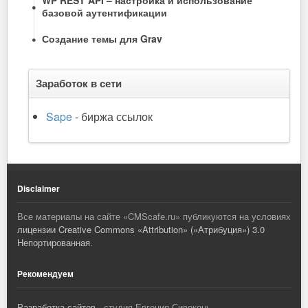
базовой аутентификации
Создание темы для Grav
Заработок в сети
Sape
- биржа ссылок
Disclaimer
Все материалы на сайте «
CMScafe.ru
» публикуются на условиях
лицензии Creative Commons «Attribution» («Атрибуция») 3.0
Непортированная
.
Рекомендуем
Разработка сайтов
- студия Евгения Сивоконь