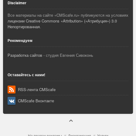
Disclaimer
Все материалы на сайте «
CMScafe.ru
» публикуются на условиях
лицензии Creative Commons «Attribution» («Атрибуция») 3.0
Непортированная
.
Рекомендуем
Разработка сайтов
- студия Евгения Сивоконь
Оставайтесь с нами!
RSS-лента CMScafe
CMScafe Вконтакте
На правах рекламы
Дискламация
Услуги