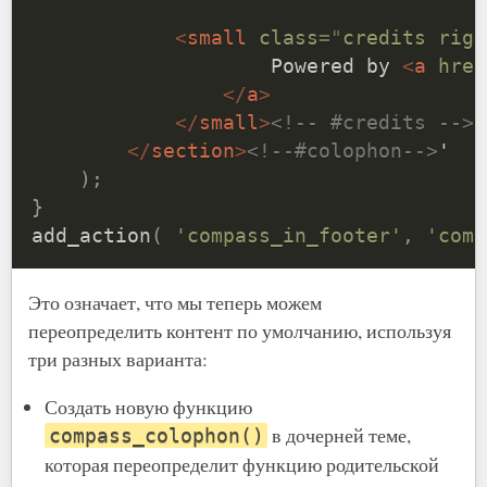
<
small
class
=
"
credits righ
                    Powered by 
<
a
href
</
a
>
</
small
>
<!-- #credits -->
</
section
>
<!--#colophon-->
'

)
;
}
add_action
(
'compass_in_footer'
,
'comp
Это означает, что мы теперь можем
переопределить контент по умолчанию, используя
три разных варианта:
Создать новую функцию
в дочерней теме,
compass_colophon()
которая переопределит функцию родительской