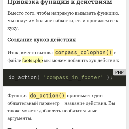
Привязка функций к действиям
Вместо того, чтобы напрямую вызывать функцию,
мы получим больше гибкости, если привяжем её к
хуку.
Создание хуков действия
Итак, вместо вызова
в
compass_colophon()
файле
footer.php
мы можем добавить хук действия:
PHP
do_action
(
'compass_in_footer'
)
;
Функция
принимает один
do_action()
обязательный параметр – название действия. Вы
также можете добавлять необязательные
аргументы.