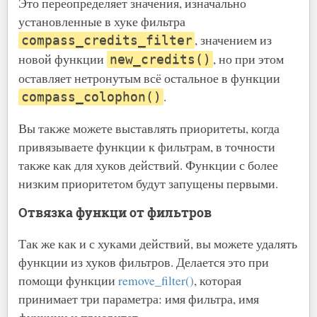
Это переопределяет значения, изначально
установленные в хуке фильтра
, значением из
compass_credits_filter
новой функции
, но при этом
new_credits()
оставляет нетронутым всё остальное в функции
.
compass_colophon()
Вы также можете выставлять приоритеты, когда
привязываете функции к фильтрам, в точности
также как для хуков действий. Функции с более
низким приоритетом будут запущены первыми.
Отвязка функци от фильтров
Так же как и с хуками действий, вы можете удалять
функции из хуков фильтров. Делается это при
помощи функции
remove_filter()
, которая
принимает три параметра: имя фильтра, имя
функции и приоритет.