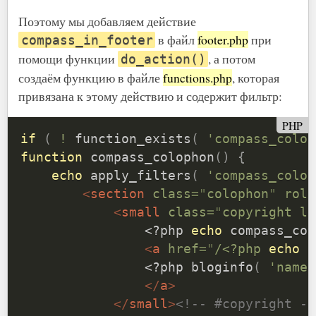
Поэтому мы добавляем действие
в файл
footer.php
при
compass_in_footer
помощи функции
, а потом
do_action()
создаём функцию в файле
functions.php
, которая
привязана к этому действию и содержит фильтр:
PHP
if
(
!
function_exists
(
'compass_colop
function
compass_colophon
(
)
{
echo
apply_filters
(
'compass_colop
<
section
class
=
"
colophon
"
role
<
small
class
=
"
copyright le
<?php
echo
compass_cop
<
a
href
=
"
/
<?php
echo
h
<?php
bloginfo
(
'name'
</
a
>
</
small
>
<!-- #copyright --