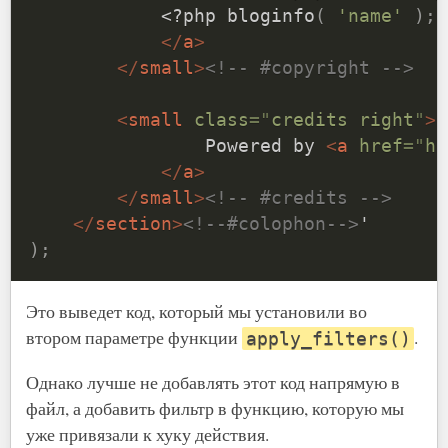
<?php
bloginfo
(
'name'
)
;
</
a
>
</
small
>
<!-- #copyright -->
<
small
class
=
"
credits right
"
>
                Powered by 
<
a
href
=
"
ht
</
a
>
</
small
>
<!-- #credits -->
</
section
>
<!--#colophon-->
)
;
Это выведет код, который мы установили во
втором параметре функции
.
apply_filters()
Однако лучше не добавлять этот код напрямую в
файл, а добавить фильтр в функцию, которую мы
уже привязали к хуку действия.