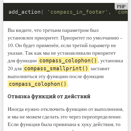
PHP
add_action
(
'compass_in_footer'
,
'comp
Вы видите, что третьим параметром был
установлен приоритет. Приоритет по умолчанию –
10. Он будет применён, если третий параметр не
указан. Так как мы не устанавливали приоритет
для функции
, установка
compass_colophon()
20 для
заставит
compass_smallprint()
выполниться эту функцию после функции
.
compass_colophon()
Отвязка функций от действий
Иногда нужно отключить функцию от выполнения,
и мы не можем сделать это через переопределение.
Если функция была привязана к хуку действия, то