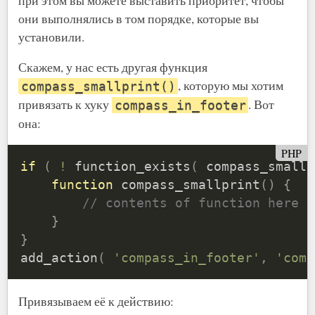
они выполнялись в том порядке, которые вы
установили.
Скажем, у нас есть другая функция
, которую мы хотим
compass_smallprint()
привязать к хуку
. Вот
compass_in_footer
она:
PHP
if
(
!
function_exists
(
compass_smallp
function
compass_smallprint
(
)
{
// contents of function here
}
}
add_action
(
'compass_in_footer'
,
'comp
Привязываем её к действию: