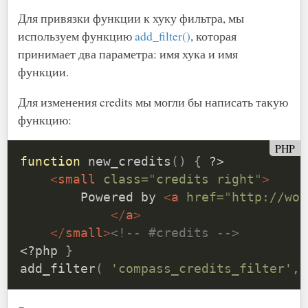
Для привязки функции к хуку фильтра, мы
используем функцию
add_filter()
, которая
принимает два параметра: имя хука и имя
функции.
Для изменения credits мы могли бы написать такую
функцию:
PHP
function
new_credits
(
)
{
?>
<
small
class
=
"
credits right
"
>
        Powered by 
<
a
href
=
"
http://wor
</
a
>
</
small
>
<!-- #credits -->
<?php
}
add_filter
(
'compass_credits_filter'
,