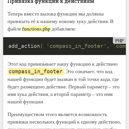
Привязка функций к действиям
Теперь вместо вызова функции мы должны
привязать её к нашему новому хуку действия. В
файле
functions.php
добавляем:
PHP
add_action
(
'compass_in_footer'
,
'comp
Этот код привязывает нашу функцию к действию
. Это означает, что код
compass_in_footer
нашей функции будет вызван в той точке кода, где
будет размещено действие. Первый параметр – это
имя хука действия, а второй параметр – это имя
нашей функции.
Преимуществом этого является возможность
привязки нескольких функций к одному действию,
при этом вы можете выставить приоритет, чтобы