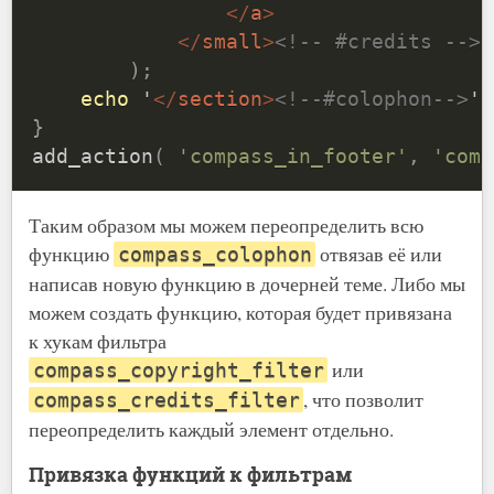
</
a
>
</
small
>
<!-- #credits -->
'

)
;
echo
 '
</
section
>
<!--#colophon-->
'
;
}
add_action
(
'compass_in_footer'
,
'comp
Таким образом мы можем переопределить всю
функцию
отвязав её или
compass_colophon
написав новую функцию в дочерней теме. Либо мы
можем создать функцию, которая будет привязана
к хукам фильтра
или
compass_copyright_filter
, что позволит
compass_credits_filter
переопределить каждый элемент отдельно.
Привязка функций к фильтрам