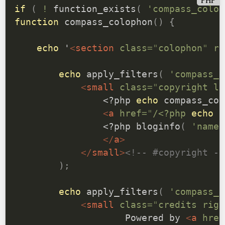
if
(
!
function_exists
(
'compass_colop
function
compass_colophon
(
)
{
echo
 '
<
section
class
=
"
colophon
"
ro
echo
apply_filters
(
'compass_c
<
small
class
=
"
copyright le
<?php
echo
compass_cop
<
a
href
=
"
/
<?php
echo
h
<?php
bloginfo
(
'name'
</
a
>
</
small
>
<!-- #copyright --
)
;
echo
apply_filters
(
'compass_c
<
small
class
=
"
credits righ
                    Powered by 
<
a
href