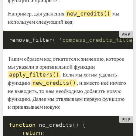
Например, для удаления
мы
new_credits()
используем следующий код:
PHP
remove_filter
(
'compass_credits_filter
Таким образом код откатится к значению, которое
мы указали в оригинальной функции
. Если мы хотим удалить
apply_filters()
функцию
, и вместо неё ничего
new_credits()
не выводить, то нам необходимо добавить новую
функцию. Далее мы отвязываем первую функцию
и привязываем новую:
PHP
function
no_credits
(
)
{
return
;