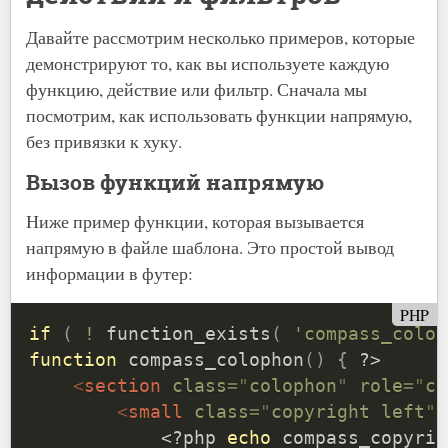
Давайте рассмотрим несколько примеров, которые
демонстрируют то, как вы используете каждую
функцию, действие или фильтр. Сначала мы
посмотрим, как использовать функции напрямую,
без привязки к хуку.
Вызов функций напрямую
Ниже пример функции, которая вызывается
напрямую в файле шаблона. Это простой вывод
информации в футер:
PHP
if
(
!
function_exists
(
'compass_colop
function
compass_colophon
(
)
{
?>
<
section
class
=
"
colophon
"
role
=
"
co
<
small
class
=
"
copyright left
"
>
<?php
echo
compass_copyrig