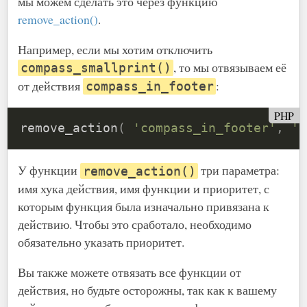
мы можем сделать это через функцию
remove_action()
.
Например, если мы хотим отключить
, то мы отвязываем её
compass_smallprint()
от действия
:
compass_in_footer
PHP
remove_action
(
'compass_in_footer'
,
'c
У функции
три параметра:
remove_action()
имя хука действия, имя функции и приоритет, с
которым функция была изначально привязана к
действию. Чтобы это сработало, необходимо
обязательно указать приоритет.
Вы также можете отвязать все функции от
действия, но будьте осторожны, так как к вашему