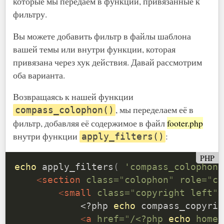
которые мы передаём в функции, привязанные к
фильтру.
Вы можете добавить фильтр в файлы шаблона
вашей темы или внутри функции, которая
привязана через хук действия. Давай рассмотрим
оба варианта.
Возвращаясь к нашей функции
, мы переделаем её в
compass_colophon()
фильтр, добавляя её содержимое в файл
footer.php
внутри функции
:
apply_filters()
PHP
echo
apply_filters
(
'compass_colophon'
<
section
class
=
"
colophon
"
role
=
"
co
<
small
class
=
"
copyright left
"
>
<?php
echo
compass_copyrig
<
a
href
=
"
/
<?php
echo
home_