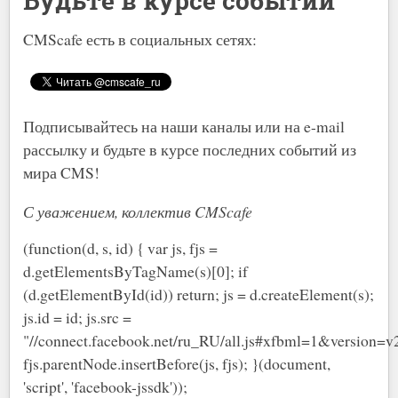
Будьте в курсе событий
CMScafe есть в социальных сетях:
Подписывайтесь на наши каналы или на e-mail
рассылку и будьте в курсе последних событий из
мира CMS!
С уважением, коллектив CMScafe
(function(d, s, id) { var js, fjs =
d.getElementsByTagName(s)[0]; if
(d.getElementById(id)) return; js = d.createElement(s);
js.id = id; js.src =
"//connect.facebook.net/ru_RU/all.js#xfbml=1&version
fjs.parentNode.insertBefore(js, fjs); }(document,
'script', 'facebook-jssdk'));