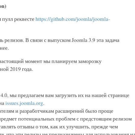
on)
м пулл реквесте
https://github.com/joomla/joomla-
 релизов. В связи с выпуском Joomla 3.9 эта задача
нее.
 настоящий момент мы планируем заморозку
ной 2019 года.
 4.0, мы предлагаем вам загрузить их на нашей странице
 на
issues.joomla.org
.
вателям и разработчикам расширений было проще
 предмет потенциальных проблем с предстоящим релизом
авлять отзывы о том, как их улучшить, прежде чем
е, что эти релизы не предназначены для использования н