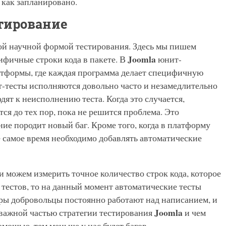
, как запланировано.
тирование
ой научной формой тестирования. Здесь мы пишем
Joomla
ифичные строки кода в пакете. В
юнит-
атформы, где каждая программа делает специфичную
-тесты исполняются довольно часто и незамедлительно
дят к неисполнению теста. Когда это случается,
ся до тех пор, пока не решится проблема. Это
ие породит новый баг. Кроме того, когда в платформу
 самое время необходимо добавлять автоматические
можем измерить точное количество строк кода, которое
 тестов, то на данный момент автоматические тесты
ры добровольцы постоянно работают над написанием, и
Joomla
 важной частью стратегии тестирования
и чем
омощью, тем меньше у нас будет багов.