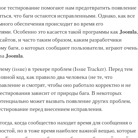
ое тестирование помогают нам предотвратить появление
ться, что баги остаются исправленными. Однако, как все
много обеспечения происходит во время его
Joomla
лями. Особенно это касается такой программы как
,
сайтов, и часто таким образом, каким разработчики
ому баги, о которых сообщают пользователи, играют очень
Joomla
тва
.
ему (issue) в трекере проблем (Issue Tracker). Перед тем
вной код, как правило два человека (не те, что
авление и смотрят, чтобы оно работало корректно и не
естирования зависит от природы бага. В некоторых
отенциально может вызвать появление других проблем,
естирование перед внесением исправления.
тогда, когда сообщество находит время для сообщения о
простой, но в тоже время наиболее важной вещью, которые