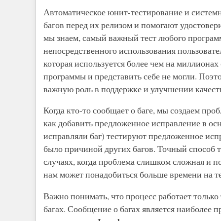
Автоматическое юнит-тестирование и системн
багов перед их релизом и помогают удостовери
мы знаем, самый важный тест любого програм
непосредственного использования пользовате
которая используется более чем на миллионах 
программы и представить себе не могли. Поэт
важную роль в поддержке и улучшении качес
Когда кто-то сообщает о баге, мы создаем пробл
как добавить предложенное исправление в осно
исправляли баг) тестируют предложенное испр
было причиной других багов. Точный способ т
случаях, когда проблема слишком сложная и п
нам может понадобиться больше времени на т
Важно понимать, что процесс работает только 
багах. Сообщение о багах является наиболее 